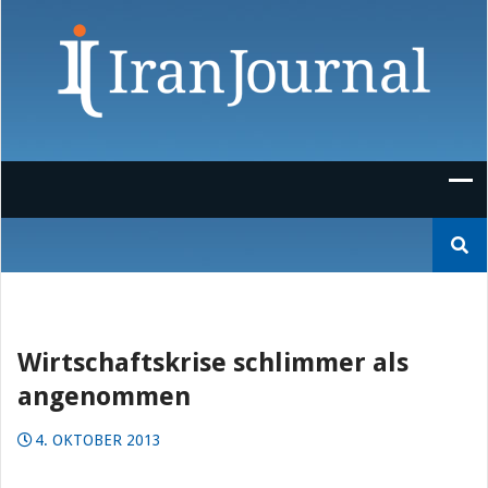
Skip
to
content
Suchen
nach:
Wirtschaftskrise schlimmer als
angenommen
4. OKTOBER 2013