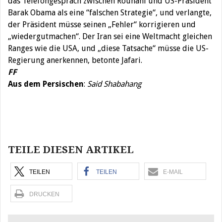
das Telefongespräch zwischen Rouhani und US-Präsident
Barak Obama als eine “falschen Strategie“, und verlangte,
der Präsident müsse seinen „Fehler“ korrigieren und
„wiedergutmachen“. Der Iran sei eine Weltmacht gleichen
Ranges wie die USA, und „diese Tatsache“ müsse die US-
Regierung anerkennen, betonte Jafari.
FF
Aus dem Persischen
:
Said Shabahang
Beitragsnavigation
TEILE DIESEN ARTIKEL
TEILEN
TEILEN
E-MAIL
DRUCKEN